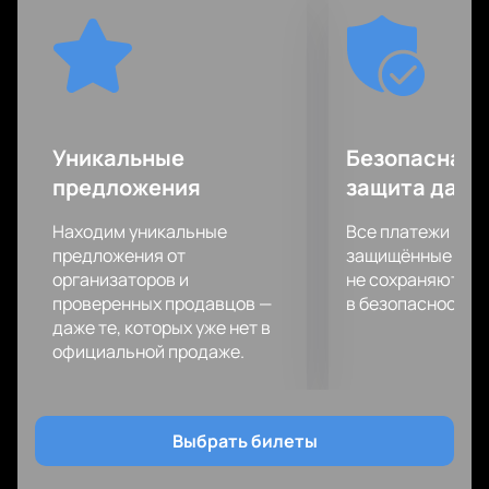
У вас есть уникальный шанс стать
непосредственным участником этого спортивного
шоу, ведь ваша поддержка с трибун важна для
спортсменов также как хорошая физическая
форма, подготовка и мастерство!
Бескомпромиссная встреча соперников
Уникальные
Безопасная 
запомнится вам надолго!
предложения
защита данн
Находим уникальные
Все платежи про
предложения от
защищённые шлю
организаторов и
не сохраняются 
проверенных продавцов —
в безопасности.
даже те, которых уже нет в
официальной продаже.
Выбрать билеты