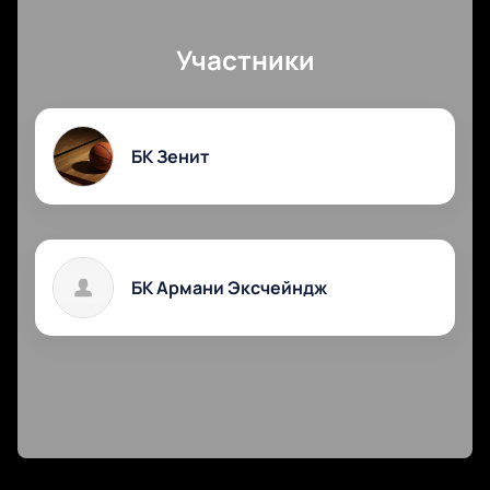
Участники
БК Зенит
БК Армани Эксчейндж