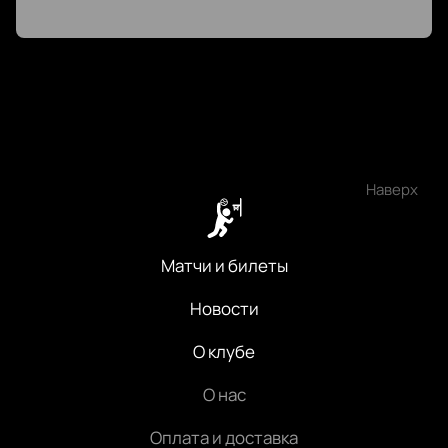
VIP-ложи
Для VIP-клиентов доступны ложи с
комфортабельными местами и отличным видом на
площадку.
Корпоративным клиентам
Предлагаем специальные условия для
корпоративных клиентов.
Заказ по телефону
Наверх
Если у вас есть вопросы или нужна помощь с
выбором билетов, звоните по номеру телефона,
Матчи и билеты
указанному на сайте.
Новости
О клубе
О нас
Оплата и доставка