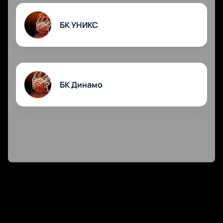
Покупайте билеты онлайн: безопасная оплата,
быстрая бронь, мгновенная отправка электронных
БК УНИКС
билетов. Интерактивная схема поможет выбрать
лучший сектор для просмотра баскетбола.
Доступны VIP-ложи для ценителей комфорта и
специальные предложения для корпоративных
клиентов. Закажите билет по телефону — менеджер
БК Динамо
поможет выбрать подходящий вариант.
Купите билет заранее! Ожидается напряжённая
борьба до финального свистка. Билеты на
баскетбол быстро заканчиваются — бронируйте
лучшие места сейчас!