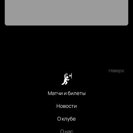
Цены зависят от расположения мест: хотите
видеть каждый бросок вблизи или предпочитаете
панорамный обзор? На интерактивной схеме
трибун выберите подходящие позиции для себя или
компании друзей. Купить билет просто: выберите
места, оформите заказ онлайн или позвоните нам —
подскажем расписание клуба, расскажем о
продолжительности игры.
Наверх
Матчи и билеты
Новости
О клубе
О нас