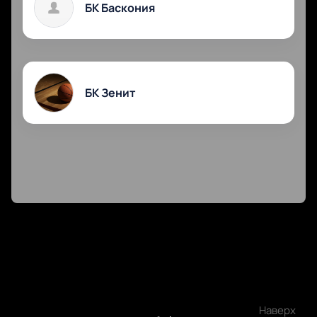
БК Баскония
БК Зенит
Наверх