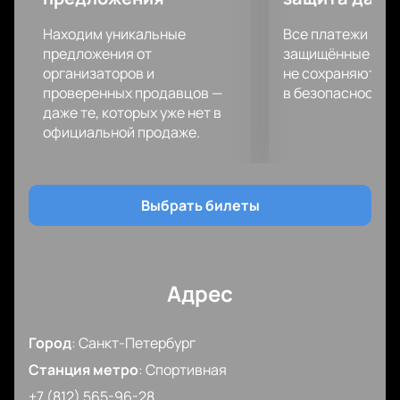
Находим уникальные
Все платежи про
предложения от
защищённые шлю
организаторов и
не сохраняются 
проверенных продавцов —
в безопасности.
даже те, которых уже нет в
официальной продаже.
Выбрать билеты
Адрес
Город
:
Санкт-Петербург
Станция метро
:
Спортивная
+7 (812) 565-96-28