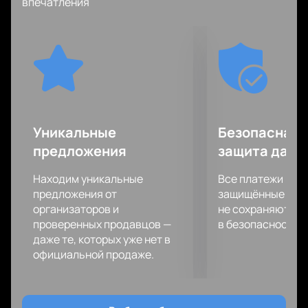
впечатления
арене будете буквально затаив дыхание.
У вас есть уникальный шанс стать
непосредственным участником этого спортивного
шоу, ведь ваша поддержка с трибун важна для
спортсменов также как хорошая физическая
форма, подготовка и мастерство!
Бескомпромиссная встреча соперников
запомнится вам надолго!
Уникальные
Безопасная 
предложения
защита данн
Находим уникальные
Все платежи про
предложения от
защищённые шлю
организаторов и
не сохраняются 
проверенных продавцов —
в безопасности.
даже те, которых уже нет в
официальной продаже.