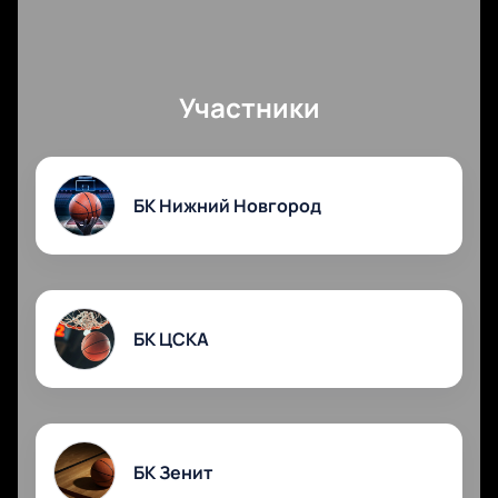
чек о покупке.
Есть возможность доставки билетов на дом с
оплатой наличными курьеру. Услуги доставки
оплачиваются отдельно. Заказать билеты можно в
Участники
любой город.
Любителям российского баскетбола обязательно
следует посетить игры Кубка Кондрашина и Белова,
чтобы посмотреть красивую игру в исполнении
БК Нижний Новгород
одних из лучших клубов Лиги!
БК ЦСКА
БК Зенит