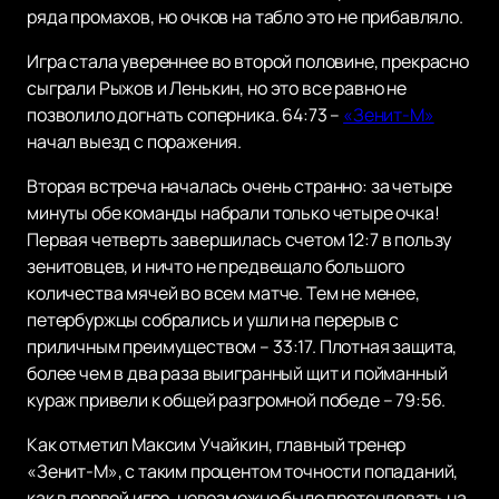
ряда промахов, но очков на табло это не прибавляло.
Игра стала увереннее во второй половине, прекрасно
сыграли Рыжов и Ленькин, но это все равно не
позволило догнать соперника. 64:73 –
«Зенит-М»
начал выезд с поражения.
Вторая встреча началась очень странно: за четыре
минуты обе команды набрали только четыре очка!
Первая четверть завершилась счетом 12:7 в пользу
зенитовцев, и ничто не предвещало большого
количества мячей во всем матче. Тем не менее,
петербуржцы собрались и ушли на перерыв с
приличным преимуществом – 33:17. Плотная защита,
более чем в два раза выигранный щит и пойманный
кураж привели к общей разгромной победе – 79:56.
Как отметил Максим Учайкин, главный тренер
«Зенит-М», с таким процентом точности попаданий,
как в первой игре, невозможно было претендовать на