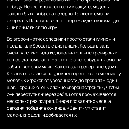
победу. Не хватило жесткости в защите, модель
защиты была выбрана неверно. Также не смогли
сдержать Полстянова и Гюнтера – лидеров команды.
Они поймали свою игру.
Во втором матче соперники просто стали клином и
предлагали бросать с дистанции. Кольца в зале
очень жесткие, и даже дополнительные тренировки
не всегда помогают. На этот раз петербуржцы смогли
забить все свои мячи. Как сказал тренер, выездом в
Казань он остался не удовлетворен. По его мнению, у
молодых игроков от уверенности до провала – один
шаг. Порой их очень сложно «перенастроить», чтобы
они переступили через себя, когда промахиваются
несколько раз подряд. Вчера провалились все, а
сегодня победила команда. «Зенит-М» ставит
маленькие цели и добивается их.