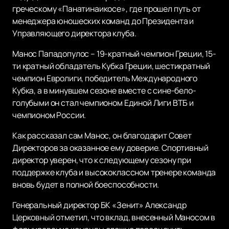
греческому «Панатинаикосе», где прошел путь от
менеджера юношеских команд до Президента и
Управляющего директора клуба.
Манос Пападопулос – 19-кратный чемпион Греции, 15-
ти кратный обладатель Кубка Греции, шестикратный
чемпион Евролиги, победитель Международного
Кубка, а в минувшем сезоне вместе с сине-бело-
голубыми он стал чемпионом Единой Лиги ВТБ и
чемпионом России.
Как рассказал сам Манос, он благодарит Совет
Директоров за оказанное ему доверие. Спортивный
директор уверен, что к следующему сезону при
поддержке клуба и высококлассном тренере команда
вновь будет в полной боеспособности.
Генеральный директор БК «Зенит» Александр
Церковный отметил, что вклад, внесенный Маносом в