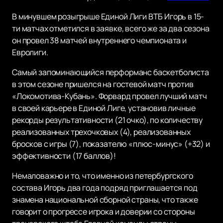
В минувшем розыгрыше Единой Лиги ВТБ Игорь в 15-
ти матчах отметился в заявке, всего же за два сезона
он провел 38 матчей внутреннего чемпионата и
Евролиги.
Самый запоминающийся перформанс баскетболиста
в этом сезоне пришелся на гостевой матч против
«Локомотива-Кубань». Форвард провел лучший матч
в своей карьере в Единой Лиге, установив личные
рекорды результативности (21 очко), по количеству
реализованных трехочковых (4), реализованных
бросков с игры (7), показателю «плюс-минус» (+32) и
эффективности (17 баллов)!
Немаловажно и то, что именно из петербургского
состава Игорь два года подряд приглашается под
знамена национальной сборной страны, что также
говорит о прогрессе игрока и доверии со стороны