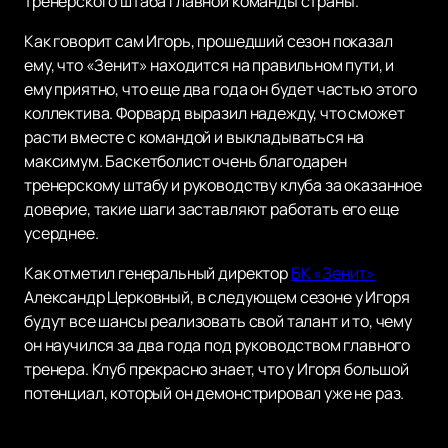
тренерского штаба Главной команды страны.
Как говорит сам Игорь, прошедший сезон показал
ему, что «Зенит» находится на правильном пути, и
ему приятно, что еще два года он будет частью этого
коллектива. Форвард выразил надежду, что сможет
расти вместе с командой и выкладываться на
максимум. Баскетболист очень благодарен
тренерскому штабу и руководству клуба за оказанное
доверие, такие шаги заставляют работать его еще
усерднее.
Как отметил генеральный директор
БК «Зенит»
Александр Церковный, в следующем сезоне у Игоря
будут все шансы реализовать свой талант и то, чему
он научился за два года под руководством главного
тренера. Клуб прекрасно знает, что у Игоря большой
потенциал, который он демонстрировал уже не раз.