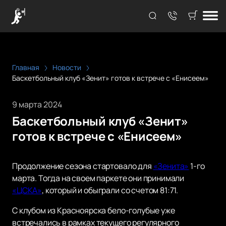
Главная
Новости
Баскетбольный клуб «Зенит» готов к встрече с «Енисеем»
9 марта 2024
Баскетбольный клуб «Зенит»
готов к встрече с «Енисеем»
Продолжение сезона стартовало для
«Зенита»
1-го
марта. Тогда на своем паркете они принимали
«ЦСКА»
, который и обыграли со счетом 81:71.
С клубом из Красноярска бело-голубые уже
встречались в рамках текущего регулярного