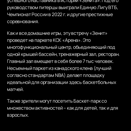
успешного наставника в истории «Зенита». Под его
руководством питерцы выиграли Единую Лигу ВТБ,
Чемпионат России в 2022 г. и другие престижные
соревнования.
Как и все домашние игры, эту встречу «Зенит»
проведет на паркете КСК «Арена». Это
многофункциональный центр, объединяющий под
одной крышей бассейн, тренажерный зал, ресторан.
Главный зал вмещает в себя более 7 тыс человек.
Несъемный паркет из канадского клена (лучший
согласно стандартам NBA) делает площадку
идеальной для организации здесь баскетбольных
матчей.
Также зрители могут посетить Баскет-парк со
множеством активностей – как для детей, так и для
взрослых.