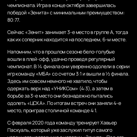
чемпионата. Игра в конце октября завершилась
победой «Зенита» с минимальным преимуществом:
80:77.
Сейчас «Зенит» занимает 3-е место в группе А, тогда
как их соперник находится на последнем, 6-м месте.
Напомним, что в прошлом сезоне бело-голубые
вошли в плей-офф, удачно проведя регулярный
чемпионат. В ¼ финала они уверенно одолели в серии
игр команду «МБА» со счетом 3:1 и вышли в ½ финала.
Здесь им совсем немного не хватило, чтобы
одержать верх над «УНИКСом» (4:3), а затем в
борьбе за 3-е место они безнадежно пытались
одолеть «ЦСКА». По итогам встреч они заняли 4-е
место, проиграв столичной команде 4:1.
С февраля 2020 года команду тренирует Хавьер
Паскуаль, который уже заслужил титул самого