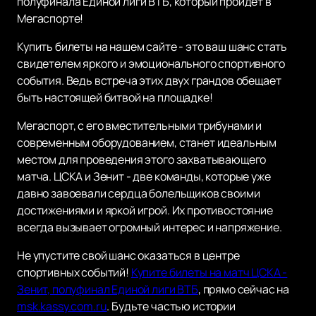
полуфинала Единой лиги ВТБ, который пройдет в
Мегаспорте!
Купить билеты на нашем сайте - это ваш шанс стать
свидетелем яркого и эмоционального спортивного
события. Ведь встреча этих двух грандов обещает
быть настоящей битвой на площадке!
Мегаспорт, с его вместительными трибунами и
современным оборудованием, станет идеальным
местом для проведения этого захватывающего
матча. ЦСКА и Зенит - две команды, которые уже
давно завоевали сердца болельщиков своими
достижениями и яркой игрой. Их противостояние
всегда вызывает огромный интерес и напряжение.
Не упустите свой шанс оказаться в центре
спортивных событий!
Купите билеты на матч ЦСКА -
Зенит, полуфинал Единой лиги ВТБ
, прямо сейчас на
msk.kassy.com.ru
. Будьте частью истории