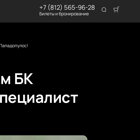
+7 (812) 565-96-28
Билеты и бронирование
Пападопулос!
м БК
специалист