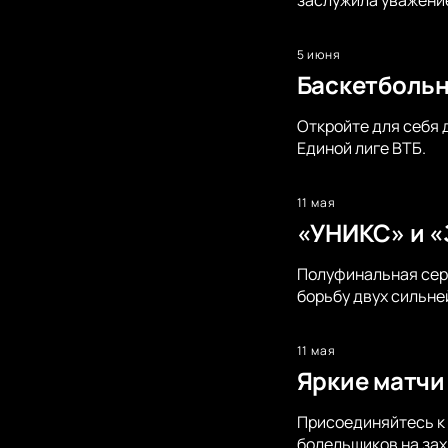
заслужила уважение
5 июня
Баскетбольн
Откройте для себя 
Единой лиге ВТБ.
11 мая
«УНИКС» и «
Полуфинальная сер
борьбу двух сильне
11 мая
Яркие матчи
Присоединяйтесь к 
болельщиков на за