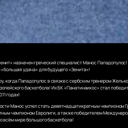
енит» назначен греческий специалист Манос Пападопулос! 
 «большая удача» для будущего «Зенита»!
ору, когда Пападопулос в связке с сербским тренером Жель
ропейского баскетбола! Их БК «Панатинаикос» стал победи
011 годах!
ности Манос успел стать девятнадцатикратным чемпионом 
тным чемпионом Евролиги, а также победителем Международ
о всём мире большого баскетбола!