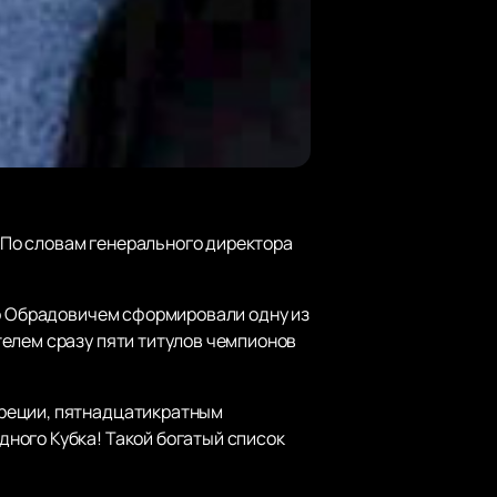
По словам генерального директора
ко Обрадовичем сформировали одну из
телем сразу пяти титулов чемпионов
Греции, пятнадцатикратным
ного Кубка! Такой богатый список