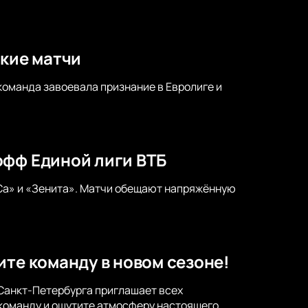
ркие матчи
команда завоевала признание в Евролиге и
офф Единой лиги ВТБ
а» и «Зенита». Матчи обещают напряжённую
ите команду в новом сезоне!
 Санкт-Петербурга приглашает всех
команду и ощутите атмосферу настоящего