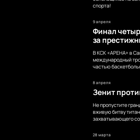
спорта!
9 апреля
Финал четыр
за престижн
В КСК «АРЕНА» в Са
международный троф
частью баскетболь
8 апреля
Зенит проти
Не пропустите гран
вживую битву титан
захватывающего со
28 марта