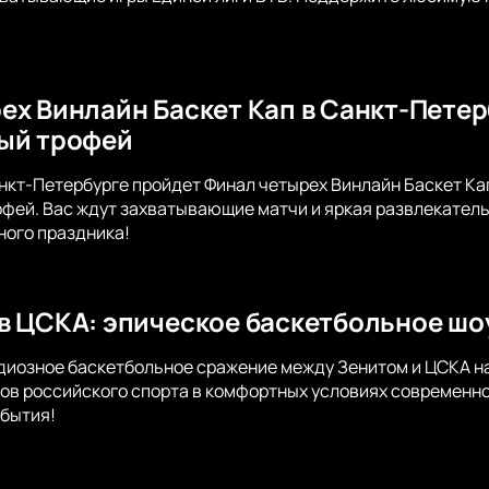
ех Винлайн Баскет Кап в Санкт-Петер
ый трофей
нкт-Петербурге пройдет Финал четырех Винлайн Баскет Кап
ей. Вас ждут захватывающие матчи и яркая развлекательн
ного праздника!
в ЦСКА: эпическое баскетбольное шо
диозное баскетбольное сражение между Зенитом и ЦСКА н
ов российского спорта в комфортных условиях современно
бытия!