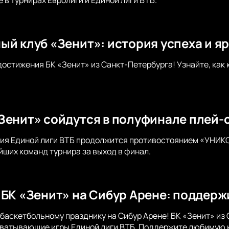
 в турнирах Евролиги и Единой лиги ВТБ.
ый клуб «Зенит»: история успеха и я
достижения БК «Зенит» из Санкт-Петербурга! Узнайте, как 
Зенит» сойдутся в полуфинале плей-
ия Единой лиги ВТБ продолжится противостоянием «УНИКС
йших команд турнира за выход в финал.
 БК «Зенит» на Сибур Арене: поддерж
баскетбольному празднику на Сибур Арене! БК «Зенит» из
хватывающие игры Единой лиги ВТБ. Поддержите любимую 