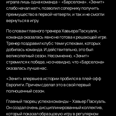
играла лишь одна команда – «Барселона». «Зенит»
слабо начал матч, позволил сопернику получить
преимущество в первой четверти, и так и не смогли
вернуться в игру.
По словам главного тренера Хавьера Паскуаля, -
команда оказалась явно не готова к решающей игре.
Тренер поздравил клуб с теми успехами, которых
добилась команда. И действительно, это был
великолепный сезон. Несомненно, «Зенит»
стремился к победе, но очевидно, что «Барселона»
оказалась лучше нас.
«Зенит» впервые в истории пробился в плей-офф
Евролиги. Причем сделал это в свой первый
полноценный сезон.
Главный творец успеха команды – Хавьер Паскуаль.
Он создал очень дисциплинированный коллектив,
который показал образцовую игру в регулярном