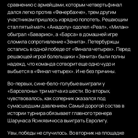
сравнению с армейцами, которым четвертьфинал
дался легко против «Фенербахче», трем другим
участникам пришлось изрядно попотеть. Решающим
стал пятый матч. «Анадолу» одолел «Реал», «Милан»
обыграл «Баварию», а «Барса» в домашней игре
сломила сопротивление «Зенита». Петербуржцы
остались в одной победе от «Финала четырех». Перед
решающей игрой болельщики «Зенита» были полны
надежд, что команда сотворит еще одно чудо и
выбьется в «Финал четырех». И не без причины.
Во-первых, сине-бело-голубые выиграли у
«Барселоны» три матча из шести. Во-вторых,
чувствовалось, как соперник оказался под
сумасшедшим давлением. Самый дорогой состав в
истории турнира обязывает главного тренера
Шарунаса Ясикявичюса выиграть Евролигу.
Увы, победы не случилось. Во вторник на площадке