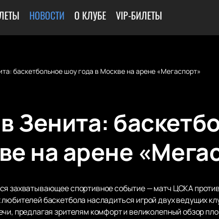
ИЛЕТЫ
НОВОСТИ
О КЛУБЕ
VIP-БИЛЕТЫ
ита: баскетбольное шоу года в Москве на арене «Мегаспорт»
в Зенита: баскетб
кве на арене «Мега
ся захватывающее спортивное событие — матч ЦСКА против 
 любителей баскетбола насладиться игрой двух ведущих кл
ечи, предлагая зрителям комфорт и великолепный обзор пл