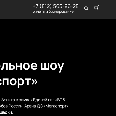
+7 (812) 565-96-28
Билеты и бронирование
ольное шоу
спорт»
Зенита в рамках Единой лиги ВТБ.
убов России. Арена ДС «Мегаспорт»
ощадки.