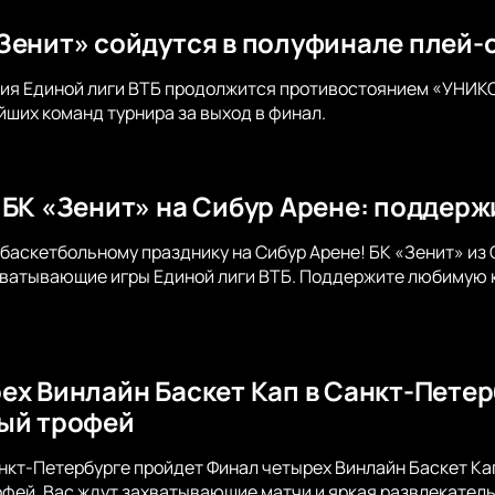
Зенит» сойдутся в полуфинале плей-
ия Единой лиги ВТБ продолжится противостоянием «УНИКС
йших команд турнира за выход в финал.
 БК «Зенит» на Сибур Арене: поддерж
баскетбольному празднику на Сибур Арене! БК «Зенит» из
хватывающие игры Единой лиги ВТБ. Поддержите любимую 
ех Винлайн Баскет Кап в Санкт-Петер
ый трофей
нкт-Петербурге пройдет Финал четырех Винлайн Баскет Кап
ей. Вас ждут захватывающие матчи и яркая развлекательн