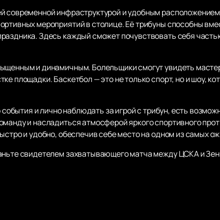
й современной инфраструктурой и удобным расположением, 
ортивных мероприятий в столице. Её трибуны способны вме
праздника. Здесь каждый сможет почувствовать себя часть
сыщенным и динамичным. Болельщики смогут увидеть мастер
ке площадки. Баскетбол — это не только спорт, но и шоу, к
о события и лично наблюдать за игрой с трибун, есть возмож
оманду и насладиться атмосферой яркого спортивного про
ыстро и удобно, обеспечив себе место на одном из самых о
аньте свидетелем захватывающего матча между ЦСКА и Зени