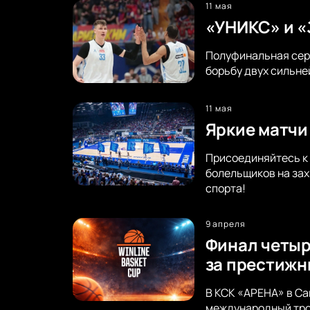
11 мая
«УНИКС» и «
Полуфинальная сер
борьбу двух сильне
11 мая
Яркие матчи
Присоединяйтесь к 
болельщиков на за
спорта!
9 апреля
Финал четыр
за престижн
В КСК «АРЕНА» в Са
международный троф