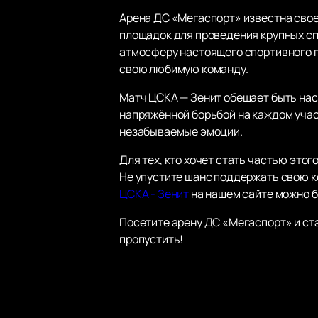
Арена ДС «Мегаспорт» известна свое
площадок для проведения крупных сп
атмосферу настоящего спортивного 
свою любимую команду.
Матч ЦСКА — Зенит обещает быть на
напряжённой борьбой на каждом участ
незабываемые эмоции.
Для тех, кто хочет стать частью этог
Не упустите шанс поддержать свою к
ЦСКА - Зенит
на нашем сайте можно б
Посетите арену ДС «Мегаспорт» и ст
пропустить!