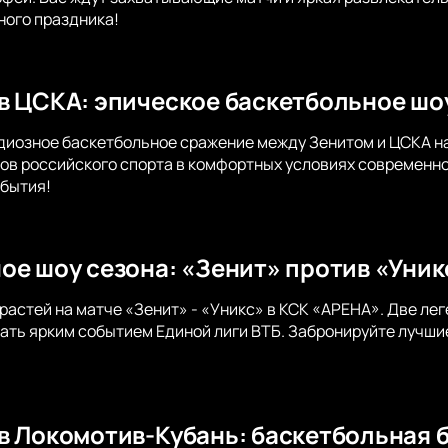
ного праздника!
в ЦСКА: эпическое баскетбольное шо
диозное баскетбольное сражение между Зенитом и ЦСКА н
ов российского спорта в комфортных условиях современно
бытия!
ое шоу сезона: «Зенит» против «Уник
растей на матче «Зенит» - «Уникс» в КСК «АРЕНА». Две ле
ать ярким событием Единой лиги ВТБ. Забронируйте лучши
в Локомотив-Кубань: баскетбольная 