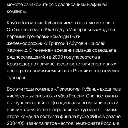
можете ознакомиться с расписанием и афишей
команды.
Клуб «Локомотив-Кубань» имеет богатую историю.
Он был основан в 1946 году в Минеральных Водах и
первыми тренерами команды были
железнодорожники Григорий Абугов и Николай
Харченко. С течением времени команда совершала
ряд перемещений и в 2009 году переехала в
Краснодар по причине несоответствия спортивных
арен требованиям чемпионата России и европейских
турниров.
Все эти годы команда «Локомотив-Кубань» входила в
число самых сильных клубов России. Они постоянно
выступали в плей-офф национального чемпионата и
принимали участие в европейских турнирах. Помимо
этого, команда достигла финала Кубка ФИБА в сезоне
2004/05 и заняла пятое место в чемпионате России в