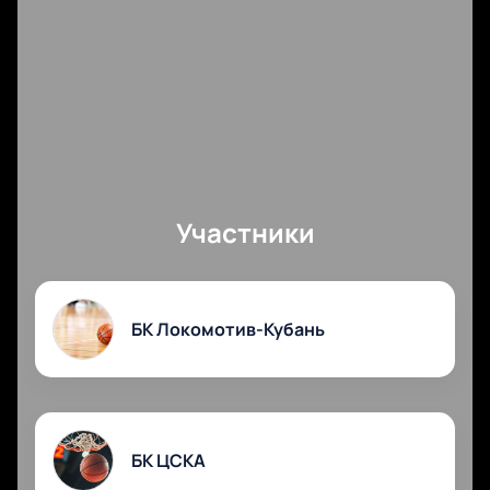
Участники
БК Локомотив-Кубань
БК ЦСКА