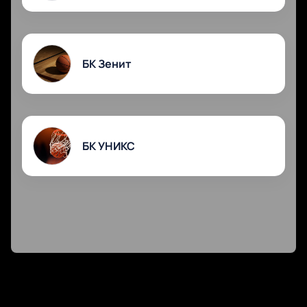
БК Зенит
БК УНИКС